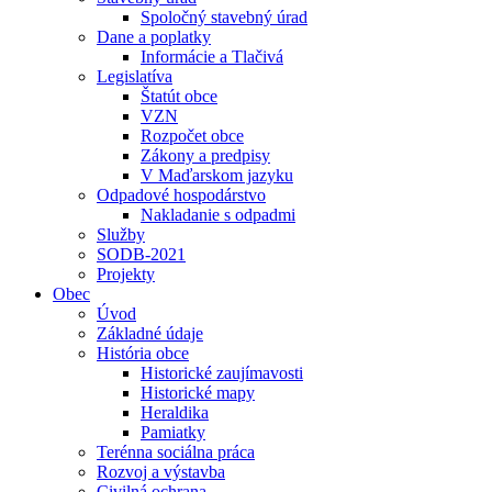
Spoločný stavebný úrad
Dane a poplatky
Informácie a Tlačivá
Legislatíva
Štatút obce
VZN
Rozpočet obce
Zákony a predpisy
V Maďarskom jazyku
Odpadové hospodárstvo
Nakladanie s odpadmi
Služby
SODB-2021
Projekty
Obec
Úvod
Základné údaje
História obce
Historické zaujímavosti
Historické mapy
Heraldika
Pamiatky
Terénna sociálna práca
Rozvoj a výstavba
Civilná ochrana