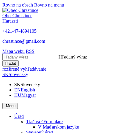
Rovno na obsah
Rovno na menu
Obec
Chrastince
Haraszti
+421-47-4894105
chrastince@gmail.com
Mapa webu
RSS
Hľadaný výraz
Hľadať
rozšírené vyhľadávanie
SK
Slovensky
SK
Slovensky
EN
English
HU
Magyar
Menu
Úrad
Tlačivá ⁄ Formuláre
V Maďarskom jazyku
Stavebný úrad