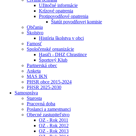
Užitočné informácie
Krízové opatrenia
Protipovodňové opatrenia
Štatút povodňovej komisie
Občania
Školstvo
História školstva v obci
Farnosť
Spoločenské organizácie
Hasiči - DHZ Chrastince
Športový Klub
Partnerská obec
Anketa
MAS IKN
PHSR obce 2015-2024
PHSR 2025-2030
Samospráva
Starosta
Pracovná doba
Poslanci a zamestnanci
Obecné zastupiteľstvo
OZ - Rok 2011
OZ - Rok 2012
OZ - Rok 2013