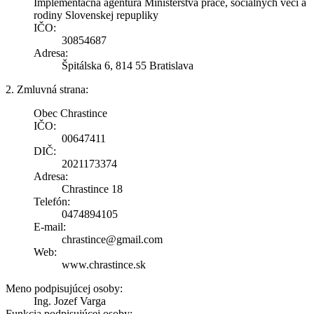
Implementačná agentúra Ministerstva práce, sociálnych vecí a
rodiny Slovenskej repupliky
IČO:
30854687
Adresa:
Špitálska 6, 814 55 Bratislava
2. Zmluvná strana:
Obec Chrastince
IČO:
00647411
DIČ:
2021173374
Adresa:
Chrastince 18
Telefón:
0474894105
E-mail:
chrastince@gmail.com
Web:
www.chrastince.sk
Meno podpisujúcej osoby:
Ing. Jozef Varga
Funkcia podpisujúcej osoby: