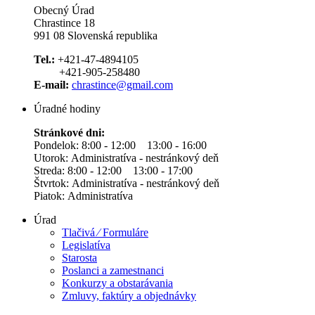
Obecný Úrad
Chrastince 18
991 08 Slovenská republika
Tel.:
+421-47-4894105
+421-905-258480
E-mail:
chrastince@gmail.com
Úradné hodiny
Stránkové dni:
Pondelok: 8:00 - 12:00 13:00 - 16:00
Utorok: Administratíva - nestránkový deň
Streda: 8:00 - 12:00 13:00 - 17:00
Štvrtok: Administratíva - nestránkový deň
Piatok: Administratíva
Úrad
Tlačivá ⁄ Formuláre
Legislatíva
Starosta
Poslanci a zamestnanci
Konkurzy a obstarávania
Zmluvy, faktúry a objednávky