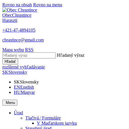
Rovno na obsah
Rovno na menu
Obec
Chrastince
Haraszti
+421-47-4894105
chrastince@gmail.com
Mapa webu
RSS
Hľadaný výraz
Hľadať
rozšírené vyhľadávanie
SK
Slovensky
SK
Slovensky
EN
English
HU
Magyar
Menu
Úrad
Tlačivá ⁄ Formuláre
V Maďarskom jazyku
Stavebný úrad