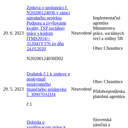
Zmluva o spolupráci č.
N20200124036 v rámci
národného projektu
Implementačná
Podpora a zvyšovanie
agentúra
kvality TSP sociálnej
Ministerstva
20. 6. 2023
Neuvedené
práce s kódom
práce, sociálnych
ITMS2014+:
vecí a rodiny SR
312041Y376 zo dňa
Obec Chrastince
24.012020
N20200124036D02
Dodatok č.1 k zmluve o
poskytnutí
Obec Chrastince
nenávratného
29. 5. 2023
Neuvedené
finančného príslpevku
Pôdohospodárska
č. 309070ADJ4
platobná agentúra
č.1
Slovenská
Dohoda o
záručná a
vyplňovacom práve k