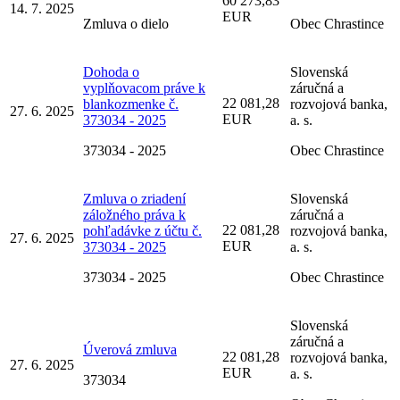
60 273,83
14. 7. 2025
EUR
Zmluva o dielo
Obec Chrastince
Dohoda o
Slovenská
vyplňovacom práve k
záručná a
22 081,28
blankozmenke č.
rozvojová banka,
27. 6. 2025
EUR
373034 - 2025
a. s.
373034 - 2025
Obec Chrastince
Zmluva o zriadení
Slovenská
záložného práva k
záručná a
22 081,28
pohľadávke z účtu č.
rozvojová banka,
27. 6. 2025
EUR
373034 - 2025
a. s.
373034 - 2025
Obec Chrastince
Slovenská
záručná a
Úverová zmluva
22 081,28
rozvojová banka,
27. 6. 2025
EUR
a. s.
373034