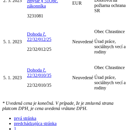
Dobrovoľná
2. 5. 2023
zmysle § 51Obč.
EUR
požiarna ochrana
zákonníka
SR
3231081
Obec Chrastince
Dohoda č.
22/32/012/25
Úrad práce,
5. 1. 2023
Neuvedené
sociálnych vecí a
22/32/012/25
rodiny
Obec Chrastince
Dohoda č.
22/32/010/35
Úrad práce,
5. 1. 2023
Neuvedené
sociálnych vecí a
22/32/010/35
rodiny
* Uvedená cena je konečná. V prípade, že je zmluvná strana
platcom DPH, je cena uvedená vrátane DPH.
prvá stránka
predchádzajúca stránka
1