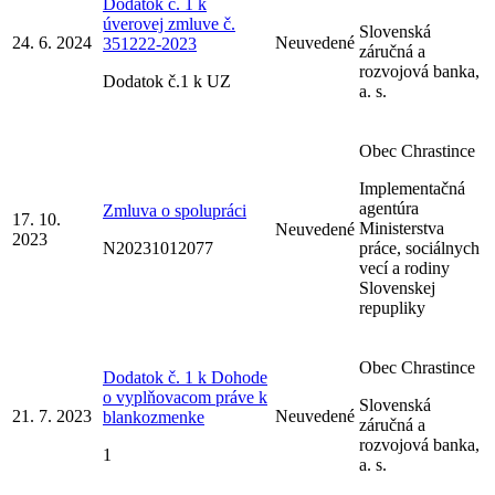
Dodatok č. 1 k
úverovej zmluve č.
Slovenská
24. 6. 2024
Neuvedené
351222-2023
záručná a
rozvojová banka,
Dodatok č.1 k UZ
a. s.
Obec Chrastince
Implementačná
agentúra
Zmluva o spolupráci
17. 10.
Ministerstva
Neuvedené
2023
N20231012077
práce, sociálnych
vecí a rodiny
Slovenskej
repupliky
Obec Chrastince
Dodatok č. 1 k Dohode
o vyplňovacom práve k
Slovenská
21. 7. 2023
Neuvedené
blankozmenke
záručná a
rozvojová banka,
1
a. s.