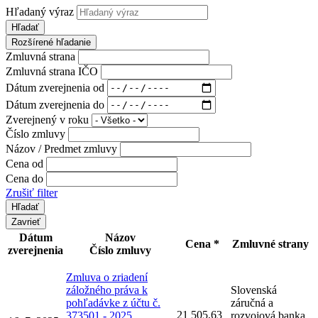
Hľadaný výraz
Hľadať
Rozšírené hľadanie
Zmluvná strana
Zmluvná strana IČO
Dátum zverejnenia od
Dátum zverejnenia do
Zverejnený v roku
Číslo zmluvy
Názov / Predmet zmluvy
Cena od
Cena do
Zrušiť filter
Zavrieť
Dátum
Názov
Cena *
Zmluvné strany
zverejnenia
Číslo zmluvy
Zmluva o zriadení
záložného práva k
Slovenská
pohľadávke z účtu č.
záručná a
21 505,63
373501 - 2025
rozvojová banka,