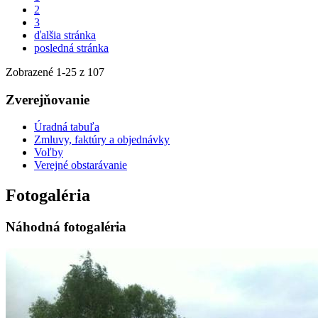
2
3
ďalšia stránka
posledná stránka
Zobrazené
1
-
25
z 107
Zverejňovanie
Úradná tabuľa
Zmluvy, faktúry a objednávky
Voľby
Verejné obstarávanie
Fotogaléria
Náhodná fotogaléria