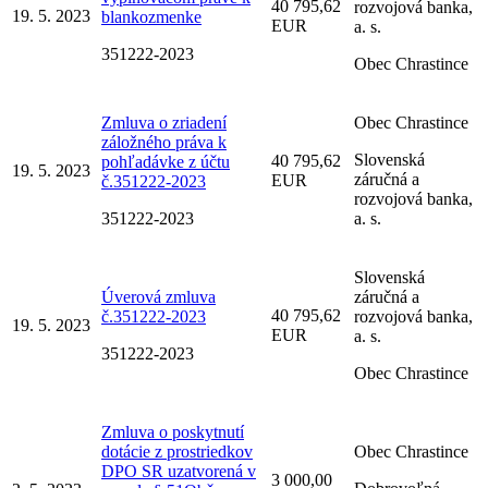
40 795,62
rozvojová banka,
19. 5. 2023
blankozmenke
EUR
a. s.
351222-2023
Obec Chrastince
Zmluva o zriadení
Obec Chrastince
záložného práva k
Slovenská
40 795,62
pohľadávke z účtu
19. 5. 2023
záručná a
EUR
č.351222-2023
rozvojová banka,
351222-2023
a. s.
Slovenská
Úverová zmluva
záručná a
40 795,62
č.351222-2023
rozvojová banka,
19. 5. 2023
EUR
a. s.
351222-2023
Obec Chrastince
Zmluva o poskytnutí
dotácie z prostriedkov
Obec Chrastince
DPO SR uzatvorená v
3 000,00