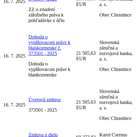
16. 7. 2025
EUR
a. s.
ZZ o zriadení
záložného práva k
Obec Chrastince
pohľadávke z účtu
Dohoda o
vyplňovacom práve k
Slovenská
blankozmenke č.
záručná a
21 505,63
373501 - 2025
rozvojová banka,
16. 7. 2025
EUR
a. s.
Dohoda o
vyplňovacom práve k
Obec Chrastince
blankozmenke
Slovenská
záručná a
Úverová zmluva
21 505,63
rozvojová banka,
16. 7. 2025
EUR
a. s.
373501 - 2025
Obec Chrastince
Zmluva o dielo
Karol Csernus