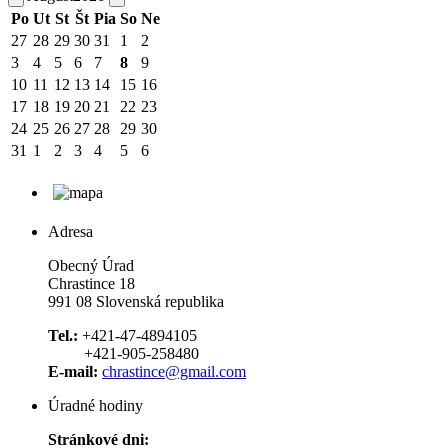
Po
Ut
St
Št
Pia
So
Ne
27
28
29
30
31
1
2
3
4
5
6
7
8
9
10
11
12
13
14
15
16
17
18
19
20
21
22
23
24
25
26
27
28
29
30
31
1
2
3
4
5
6
Adresa
Obecný Úrad
Chrastince 18
991 08 Slovenská republika
Tel.:
+421-47-4894105
+421-905-258480
E-mail:
chrastince@gmail.com
Úradné hodiny
Stránkové dni: