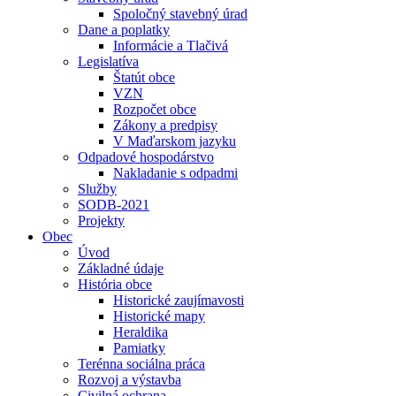
Spoločný stavebný úrad
Dane a poplatky
Informácie a Tlačivá
Legislatíva
Štatút obce
VZN
Rozpočet obce
Zákony a predpisy
V Maďarskom jazyku
Odpadové hospodárstvo
Nakladanie s odpadmi
Služby
SODB-2021
Projekty
Obec
Úvod
Základné údaje
História obce
Historické zaujímavosti
Historické mapy
Heraldika
Pamiatky
Terénna sociálna práca
Rozvoj a výstavba
Civilná ochrana