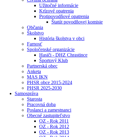
Užitočné informácie
Krízové opatrenia
Protipovodňové opatrenia
Štatút povodňovej komisie
Občania
Školstvo
História školstva v obci
Farnosť
Spoločenské organizácie
Hasiči - DHZ Chrastince
Športový Klub
Partnerská obec
Anketa
MAS IKN
PHSR obce 2015-2024
PHSR 2025-2030
Samospráva
Starosta
Pracovná doba
Poslanci a zamestnanci
Obecné zastupiteľstvo
OZ - Rok 2011
OZ - Rok 2012
OZ - Rok 2013