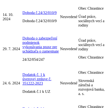
Obec Chrastince
Dohoda č.24/32/010/9
14. 10.
Úrad práce,
Neuvedené
2024
Dohoda č.24/32/010/9
sociálnych vecí a
rodiny
Dohoda o zabezpečení
Úrad práce,
podmienok
sociálnych vecí a
vykonávania praxe pre
29. 7. 2024
Neuvedené
rodiny
uchádzača o zamestnaie
Obec Chrastince
24/32/054/247
Obec Chrastince
Dodatok č. 1 k
úverovej zmluve č.
Slovenská
24. 6. 2024
Neuvedené
351222-2023
záručná a
rozvojová banka,
Dodatok č.1 k UZ
a. s.
Obec Chrastince