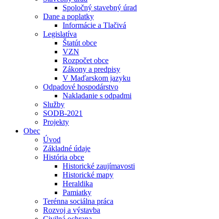
Spoločný stavebný úrad
Dane a poplatky
Informácie a Tlačivá
Legislatíva
Štatút obce
VZN
Rozpočet obce
Zákony a predpisy
V Maďarskom jazyku
Odpadové hospodárstvo
Nakladanie s odpadmi
Služby
SODB-2021
Projekty
Obec
Úvod
Základné údaje
História obce
Historické zaujímavosti
Historické mapy
Heraldika
Pamiatky
Terénna sociálna práca
Rozvoj a výstavba
Civilná ochrana