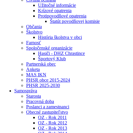
Užitočné informácie
Krízové opatrenia
Protipovodňové opatrenia
Štatút povodňovej komisie
Občania
Školstvo
História školstva v obci
Farnosť
Spoločenské organizácie
Hasiči - DHZ Chrastince
Športový Klub
Partnerská obec
Anketa
MAS IKN
PHSR obce 2015-2024
PHSR 2025-2030
Samospráva
Starosta
Pracovná doba
Poslanci a zamestnanci
Obecné zastupiteľstvo
OZ - Rok 2011
OZ - Rok 2012
OZ - Rok 2013