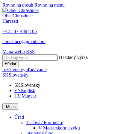
Rovno na obsah
Rovno na menu
Obec
Chrastince
Haraszti
+421-47-4894105
chrastince@gmail.com
Mapa webu
RSS
Hľadaný výraz
Hľadať
rozšírené vyhľadávanie
SK
Slovensky
SK
Slovensky
EN
English
HU
Magyar
Menu
Úrad
Tlačivá ⁄ Formuláre
V Maďarskom jazyku
Stavebný úrad