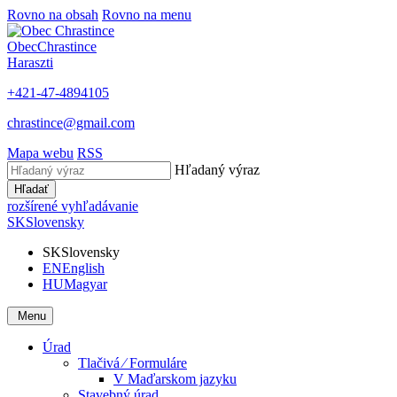
Rovno na obsah
Rovno na menu
Obec
Chrastince
Haraszti
+421-47-4894105
chrastince@gmail.com
Mapa webu
RSS
Hľadaný výraz
Hľadať
rozšírené vyhľadávanie
SK
Slovensky
SK
Slovensky
EN
English
HU
Magyar
Menu
Úrad
Tlačivá ⁄ Formuláre
V Maďarskom jazyku
Stavebný úrad