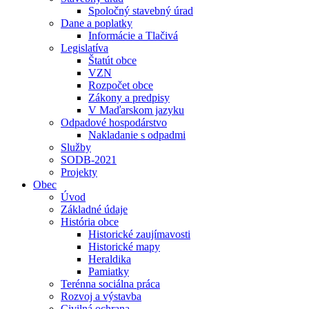
Spoločný stavebný úrad
Dane a poplatky
Informácie a Tlačivá
Legislatíva
Štatút obce
VZN
Rozpočet obce
Zákony a predpisy
V Maďarskom jazyku
Odpadové hospodárstvo
Nakladanie s odpadmi
Služby
SODB-2021
Projekty
Obec
Úvod
Základné údaje
História obce
Historické zaujímavosti
Historické mapy
Heraldika
Pamiatky
Terénna sociálna práca
Rozvoj a výstavba
Civilná ochrana