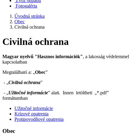
Zvoz odpadu
Fotogaléria
Úvodná stránka
Obec
Civilná ochrana
Civilná ochrana
Magyar nyelvű "Hasznos információk"
, a lakosság védelemmel
kapcsolatban
Megtalálható a: „
Obec
”
- „
Civilná ochrana
”
- „
Užitočné informácie
” alatt. Innen letöltheti „*.pdf”
formátumban
Užitočné informácie
Krízové opatrenia
Protipovodňové opatrenia
Obec