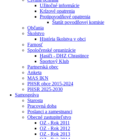
Užitočné informácie
Krízové opatrenia
Protipovodňové opatrenia
Štatút povodňovej komisie
Občania
Školstvo
História školstva v obci
Farnosť
Spoločenské organizácie
Hasiči - DHZ Chrastince
Športový Klub
Partnerská obec
Anketa
MAS IKN
PHSR obce 2015-2024
PHSR 2025-2030
Samospráva
Starosta
Pracovná doba
Poslanci a zamestnanci
Obecné zastupiteľstvo
OZ - Rok 2011
OZ - Rok 2012
OZ - Rok 2013