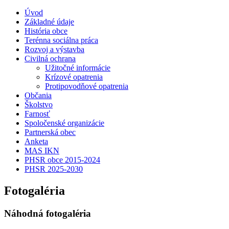
Úvod
Základné údaje
História obce
Terénna sociálna práca
Rozvoj a výstavba
Civilná ochrana
Užitočné informácie
Krízové opatrenia
Protipovodňové opatrenia
Občania
Školstvo
Farnosť
Spoločenské organizácie
Partnerská obec
Anketa
MAS IKN
PHSR obce 2015-2024
PHSR 2025-2030
Fotogaléria
Náhodná fotogaléria