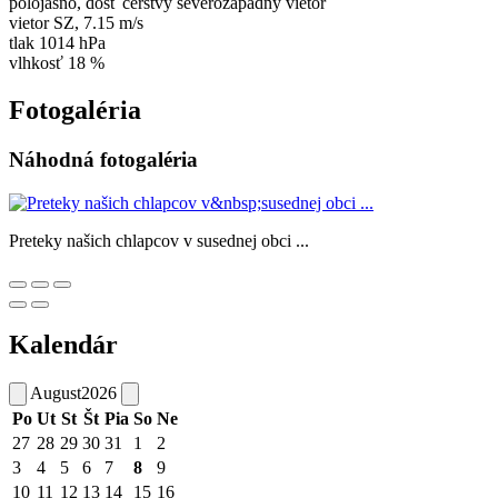
polojasno, dosť čerstvý severozápadný vietor
vietor
SZ
,
7.15 m/s
tlak
1014 hPa
vlhkosť
18 %
Fotogaléria
Náhodná fotogaléria
Preteky našich chlapcov v susednej obci ...
Kalendár
August
2026
Po
Ut
St
Št
Pia
So
Ne
27
28
29
30
31
1
2
3
4
5
6
7
8
9
10
11
12
13
14
15
16