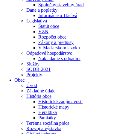
Spoločný stavebný úrad
Dane a poplatky
Informácie a Tlačivá
Legislatíva
Štatút obce
VZN
Rozpočet obce
Zákony a predpisy
V Maďarskom jazyku
Odpadové hospodárstvo
Nakladanie s odpadmi
Služby
SODB-2021
Projekty
Obec
Úvod
Základné údaje
História obce
Historické zaujímavosti
Historické mapy
Heraldika
Pamiatky
Terénna sociálna práca
Rozvoj a výstavba
Civilná ochrana