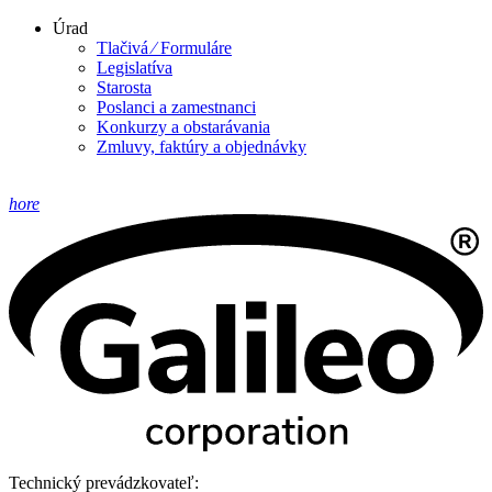
Úrad
Tlačivá ⁄ Formuláre
Legislatíva
Starosta
Poslanci a zamestnanci
Konkurzy a obstarávania
Zmluvy, faktúry a objednávky
hore
Technický prevádzkovateľ: