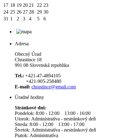
17
18
19
20
21
22
23
24
25
26
27
28
29
30
31
1
2
3
4
5
6
Adresa
Obecný Úrad
Chrastince 18
991 08 Slovenská republika
Tel.:
+421-47-4894105
+421-905-258480
E-mail:
chrastince@gmail.com
Úradné hodiny
Stránkové dni:
Pondelok: 8:00 - 12:00 13:00 - 16:00
Utorok: Administratíva - nestránkový deň
Streda: 8:00 - 12:00 13:00 - 17:00
Štvrtok: Administratíva - nestránkový deň
Piatok: Administratíva