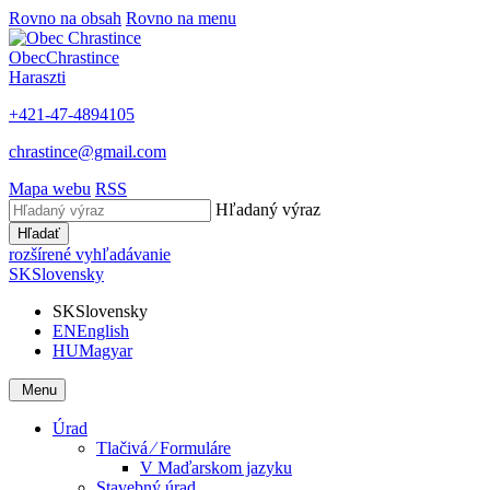
Rovno na obsah
Rovno na menu
Obec
Chrastince
Haraszti
+421-47-4894105
chrastince@gmail.com
Mapa webu
RSS
Hľadaný výraz
Hľadať
rozšírené vyhľadávanie
SK
Slovensky
SK
Slovensky
EN
English
HU
Magyar
Menu
Úrad
Tlačivá ⁄ Formuláre
V Maďarskom jazyku
Stavebný úrad