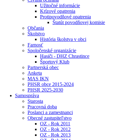
Užitočné informácie
Krízové opatrenia
Protipovodňové opatrenia
Štatút povodňovej komisie
Občania
Školstvo
História školstva v obci
Farnosť
Spoločenské organizácie
Hasiči - DHZ Chrastince
Športový Klub
Partnerská obec
Anketa
MAS IKN
PHSR obce 2015-2024
PHSR 2025-2030
Samospráva
Starosta
Pracovná doba
Poslanci a zamestnanci
Obecné zastupiteľstvo
OZ - Rok 2011
OZ - Rok 2012
OZ - Rok 2013