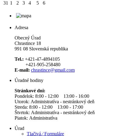
31
1
2
3
4
5
6
Adresa
Obecný Úrad
Chrastince 18
991 08 Slovenská republika
Tel.:
+421-47-4894105
+421-905-258480
E-mail:
chrastince@gmail.com
Úradné hodiny
Stránkové dni:
Pondelok: 8:00 - 12:00 13:00 - 16:00
Utorok: Administratíva - nestránkový deň
Streda: 8:00 - 12:00 13:00 - 17:00
Štvrtok: Administratíva - nestránkový deň
Piatok: Administratíva
Úrad
Tlačivá ⁄ Formuláre