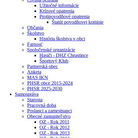
Užitočné informácie
Krízové opatrenia
Protipovodňové opatrenia
Štatút povodňovej komisie
Občania
Školstvo
História školstva v obci
Farnosť
Spoločenské organizácie
Hasiči - DHZ Chrastince
Športový Klub
Partnerská obec
Anketa
MAS IKN
PHSR obce 2015-2024
PHSR 2025-2030
Samospráva
Starosta
Pracovná doba
Poslanci a zamestnanci
Obecné zastupiteľstvo
OZ - Rok 2011
OZ - Rok 2012
OZ - Rok 2013