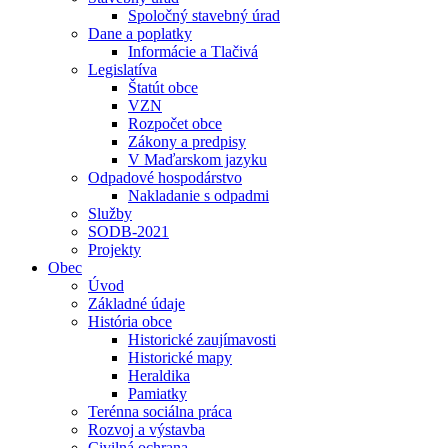
Spoločný stavebný úrad
Dane a poplatky
Informácie a Tlačivá
Legislatíva
Štatút obce
VZN
Rozpočet obce
Zákony a predpisy
V Maďarskom jazyku
Odpadové hospodárstvo
Nakladanie s odpadmi
Služby
SODB-2021
Projekty
Obec
Úvod
Základné údaje
História obce
Historické zaujímavosti
Historické mapy
Heraldika
Pamiatky
Terénna sociálna práca
Rozvoj a výstavba
Civilná ochrana