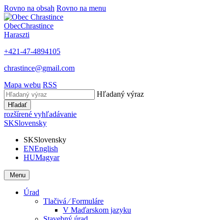
Rovno na obsah
Rovno na menu
Obec
Chrastince
Haraszti
+421-47-4894105
chrastince@gmail.com
Mapa webu
RSS
Hľadaný výraz
Hľadať
rozšírené vyhľadávanie
SK
Slovensky
SK
Slovensky
EN
English
HU
Magyar
Menu
Úrad
Tlačivá ⁄ Formuláre
V Maďarskom jazyku
Stavebný úrad