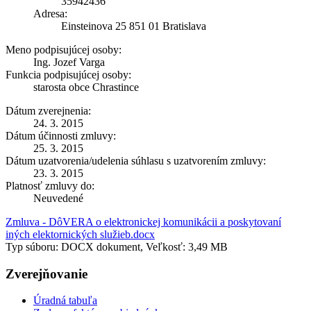
35942436
Adresa:
Einsteinova 25 851 01 Bratislava
Meno podpisujúcej osoby:
Ing. Jozef Varga
Funkcia podpisujúcej osoby:
starosta obce Chrastince
Dátum zverejnenia:
24. 3. 2015
Dátum účinnosti zmluvy:
25. 3. 2015
Dátum uzatvorenia/udelenia súhlasu s uzatvorením zmluvy:
23. 3. 2015
Platnosť zmluvy do:
Neuvedené
Zmluva - DôVERA o elektronickej komunikácii a poskytovaní
iných elektornických služieb.docx
Typ súboru: DOCX dokument, Veľkosť: 3,49 MB
Zverejňovanie
Úradná tabuľa