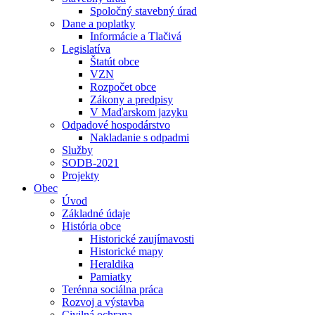
Spoločný stavebný úrad
Dane a poplatky
Informácie a Tlačivá
Legislatíva
Štatút obce
VZN
Rozpočet obce
Zákony a predpisy
V Maďarskom jazyku
Odpadové hospodárstvo
Nakladanie s odpadmi
Služby
SODB-2021
Projekty
Obec
Úvod
Základné údaje
História obce
Historické zaujímavosti
Historické mapy
Heraldika
Pamiatky
Terénna sociálna práca
Rozvoj a výstavba
Civilná ochrana