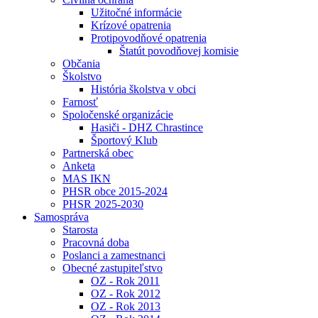
Užitočné informácie
Krízové opatrenia
Protipovodňové opatrenia
Štatút povodňovej komisie
Občania
Školstvo
História školstva v obci
Farnosť
Spoločenské organizácie
Hasiči - DHZ Chrastince
Športový Klub
Partnerská obec
Anketa
MAS IKN
PHSR obce 2015-2024
PHSR 2025-2030
Samospráva
Starosta
Pracovná doba
Poslanci a zamestnanci
Obecné zastupiteľstvo
OZ - Rok 2011
OZ - Rok 2012
OZ - Rok 2013