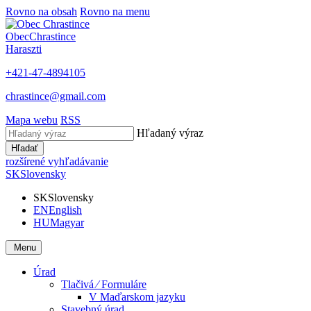
Rovno na obsah
Rovno na menu
Obec
Chrastince
Haraszti
+421-47-4894105
chrastince@gmail.com
Mapa webu
RSS
Hľadaný výraz
Hľadať
rozšírené vyhľadávanie
SK
Slovensky
SK
Slovensky
EN
English
HU
Magyar
Menu
Úrad
Tlačivá ⁄ Formuláre
V Maďarskom jazyku
Stavebný úrad