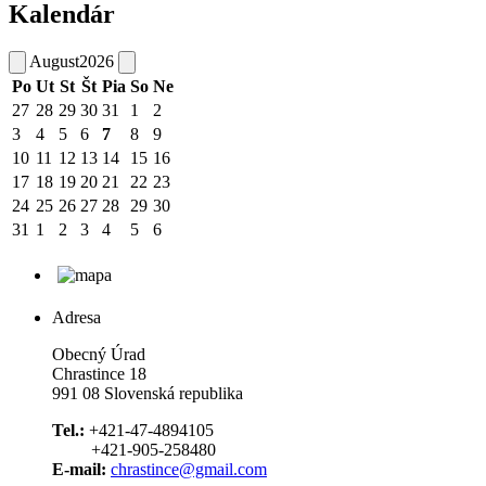
Kalendár
August
2026
Po
Ut
St
Št
Pia
So
Ne
27
28
29
30
31
1
2
3
4
5
6
7
8
9
10
11
12
13
14
15
16
17
18
19
20
21
22
23
24
25
26
27
28
29
30
31
1
2
3
4
5
6
Adresa
Obecný Úrad
Chrastince 18
991 08 Slovenská republika
Tel.:
+421-47-4894105
+421-905-258480
E-mail:
chrastince@gmail.com