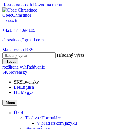
Rovno na obsah
Rovno na menu
Obec
Chrastince
Haraszti
+421-47-4894105
chrastince@gmail.com
Mapa webu
RSS
Hľadaný výraz
Hľadať
rozšírené vyhľadávanie
SK
Slovensky
SK
Slovensky
EN
English
HU
Magyar
Menu
Úrad
Tlačivá ⁄ Formuláre
V Maďarskom jazyku
Stavebný úrad