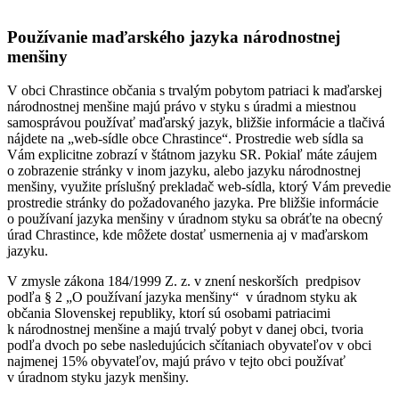
Používanie maďarského jazyka národnostnej
menšiny
V obci Chrastince občania s trvalým pobytom patriaci k maďarskej
národnostnej menšine majú právo v styku s úradmi a miestnou
samosprávou používať maďarský jazyk, bližšie informácie a tlačivá
nájdete na „web-sídle obce Chrastince“. Prostredie web sídla sa
Vám explicitne zobrazí v štátnom jazyku SR. Pokiaľ máte záujem
o zobrazenie stránky v inom jazyku, alebo jazyku národnostnej
menšiny, využite príslušný prekladač web-sídla, ktorý Vám prevedie
prostredie stránky do požadovaného jazyka. Pre bližšie informácie
o používaní jazyka menšiny v úradnom styku sa obráťte na obecný
úrad Chrastince, kde môžete dostať usmernenia aj v maďarskom
jazyku.
V zmysle zákona 184/1999 Z. z. v znení neskorších predpisov
podľa § 2 „O používaní jazyka menšiny“ v úradnom styku ak
občania Slovenskej republiky, ktorí sú osobami patriacimi
k národnostnej menšine a majú trvalý pobyt v danej obci, tvoria
podľa dvoch po sebe nasledujúcich sčítaniach obyvateľov v obci
najmenej 15% obyvateľov, majú právo v tejto obci používať
v úradnom styku jazyk menšiny.