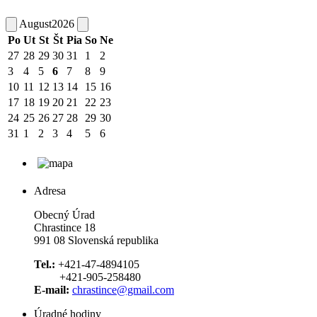
August
2026
Po
Ut
St
Št
Pia
So
Ne
27
28
29
30
31
1
2
3
4
5
6
7
8
9
10
11
12
13
14
15
16
17
18
19
20
21
22
23
24
25
26
27
28
29
30
31
1
2
3
4
5
6
Adresa
Obecný Úrad
Chrastince 18
991 08 Slovenská republika
Tel.:
+421-47-4894105
+421-905-258480
E-mail:
chrastince@gmail.com
Úradné hodiny