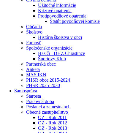
Užitočné informácie
Krízové opatrenia
Protipovodňové opatrenia
Štatút povodňovej komisie
Občania
Školstvo
História školstva v obci
Farnosť
Spoločenské organizácie
Hasiči - DHZ Chrastince
Športový Klub
Partnerská obec
Anketa
MAS IKN
PHSR obce 2015-2024
PHSR 2025-2030
Samospráva
Starosta
Pracovná doba
Poslanci a zamestnanci
Obecné zastupiteľstvo
OZ - Rok 2011
OZ - Rok 2012
OZ - Rok 2013