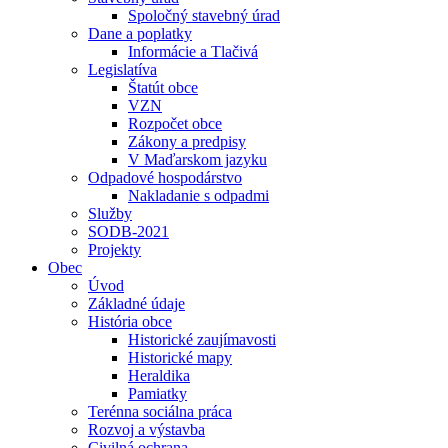
Spoločný stavebný úrad
Dane a poplatky
Informácie a Tlačivá
Legislatíva
Štatút obce
VZN
Rozpočet obce
Zákony a predpisy
V Maďarskom jazyku
Odpadové hospodárstvo
Nakladanie s odpadmi
Služby
SODB-2021
Projekty
Obec
Úvod
Základné údaje
História obce
Historické zaujímavosti
Historické mapy
Heraldika
Pamiatky
Terénna sociálna práca
Rozvoj a výstavba
Civilná ochrana