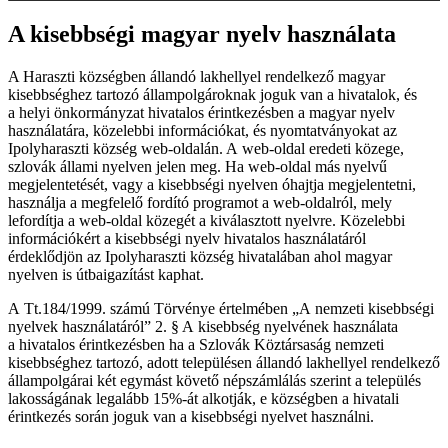
A kisebbségi magyar nyelv használata
A Haraszti községben állandó lakhellyel rendelkező magyar
kisebbséghez tartozó állampolgároknak joguk van a hivatalok, és
a helyi önkormányzat hivatalos érintkezésben a magyar nyelv
használatára, közelebbi információkat, és nyomtatványokat az
Ipolyharaszti község web-oldalán. A web-oldal eredeti közege,
szlovák állami nyelven jelen meg. Ha web-oldal más nyelvű
megjelentetését, vagy a kisebbségi nyelven óhajtja megjelentetni,
használja a megfelelő fordító programot a web-oldalról, mely
lefordítja a web-oldal közegét a kiválasztott nyelvre. Közelebbi
információkért a kisebbségi nyelv hivatalos használatáról
érdeklődjön az Ipolyharaszti község hivatalában ahol magyar
nyelven is útbaigazítást kaphat.
A Tt.184/1999. számú Törvénye értelmében „A nemzeti kisebbségi
nyelvek használatáról” 2. § A kisebbség nyelvének használata
a hivatalos érintkezésben ha a Szlovák Köztársaság nemzeti
kisebbséghez tartozó, adott településen állandó lakhellyel rendelkező
állampolgárai két egymást követő népszámlálás szerint a település
lakosságának legalább 15%-át alkotják, e községben a hivatali
érintkezés során joguk van a kisebbségi nyelvet használni.