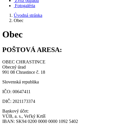
Zvoz odpadu
Fotogaléria
Úvodná stránka
Obec
Obec
POŠTOVÁ ARESA:
OBEC CHRASTINCE
Obecný úrad
991 08 Chrastince č. 18
Slovenská republika
IČO: 00647411
DIČ: 2021173374
Bankový účet:
VÚB, a. s., Veľký Krtíš
IBAN: SK94 0200 0000 0000 1092 5402