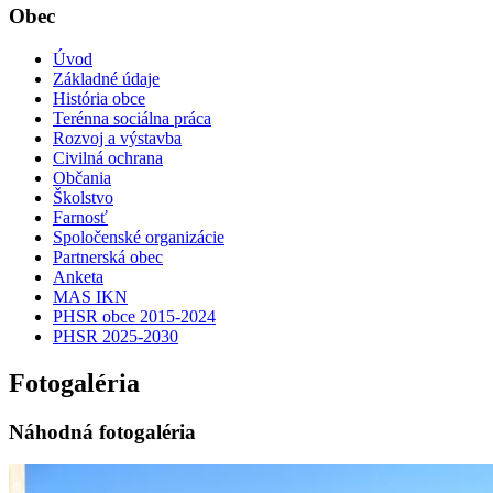
Obec
Úvod
Základné údaje
História obce
Terénna sociálna práca
Rozvoj a výstavba
Civilná ochrana
Občania
Školstvo
Farnosť
Spoločenské organizácie
Partnerská obec
Anketa
MAS IKN
PHSR obce 2015-2024
PHSR 2025-2030
Fotogaléria
Náhodná fotogaléria