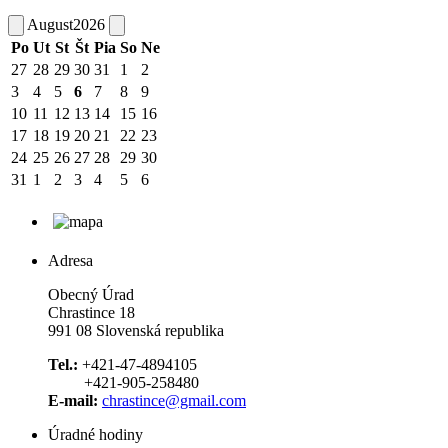
August
2026
Po
Ut
St
Št
Pia
So
Ne
27
28
29
30
31
1
2
3
4
5
6
7
8
9
10
11
12
13
14
15
16
17
18
19
20
21
22
23
24
25
26
27
28
29
30
31
1
2
3
4
5
6
Adresa
Obecný Úrad
Chrastince 18
991 08 Slovenská republika
Tel.:
+421-47-4894105
+421-905-258480
E-mail:
chrastince@gmail.com
Úradné hodiny