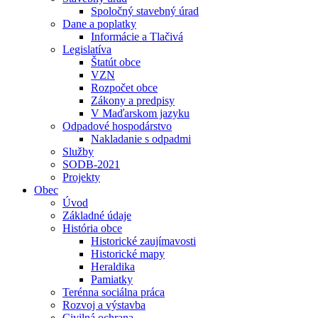
Spoločný stavebný úrad
Dane a poplatky
Informácie a Tlačivá
Legislatíva
Štatút obce
VZN
Rozpočet obce
Zákony a predpisy
V Maďarskom jazyku
Odpadové hospodárstvo
Nakladanie s odpadmi
Služby
SODB-2021
Projekty
Obec
Úvod
Základné údaje
História obce
Historické zaujímavosti
Historické mapy
Heraldika
Pamiatky
Terénna sociálna práca
Rozvoj a výstavba
Civilná ochrana