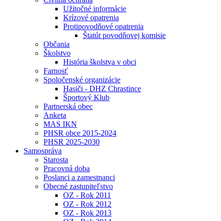
Užitočné informácie
Krízové opatrenia
Protipovodňové opatrenia
Štatút povodňovej komisie
Občania
Školstvo
História školstva v obci
Farnosť
Spoločenské organizácie
Hasiči - DHZ Chrastince
Športový Klub
Partnerská obec
Anketa
MAS IKN
PHSR obce 2015-2024
PHSR 2025-2030
Samospráva
Starosta
Pracovná doba
Poslanci a zamestnanci
Obecné zastupiteľstvo
OZ - Rok 2011
OZ - Rok 2012
OZ - Rok 2013