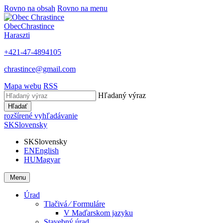
Rovno na obsah
Rovno na menu
Obec
Chrastince
Haraszti
+421-47-4894105
chrastince@gmail.com
Mapa webu
RSS
Hľadaný výraz
Hľadať
rozšírené vyhľadávanie
SK
Slovensky
SK
Slovensky
EN
English
HU
Magyar
Menu
Úrad
Tlačivá ⁄ Formuláre
V Maďarskom jazyku
Stavebný úrad