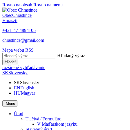
Rovno na obsah
Rovno na menu
Obec
Chrastince
Haraszti
+421-47-4894105
chrastince@gmail.com
Mapa webu
RSS
Hľadaný výraz
Hľadať
rozšírené vyhľadávanie
SK
Slovensky
SK
Slovensky
EN
English
HU
Magyar
Menu
Úrad
Tlačivá ⁄ Formuláre
V Maďarskom jazyku
Stavebný úrad