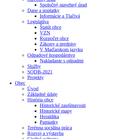
Spoločný stavebný úrad
Dane a poplatky
Informácie a Tlačivá
Legislatíva
Štatút obce
VZN
Rozpočet obce
Zákony a predpisy
V Maďarskom jazyku
Odpadové hospodárstvo
Nakladanie s odpadmi
Služby
SODB-2021
Projekty
Obec
Úvod
Základné údaje
História obce
Historické zaujímavosti
Historické mapy
Heraldika
Pamiatky
Terénna sociálna práca
Rozvoj a výstavba
Civilná ochrana