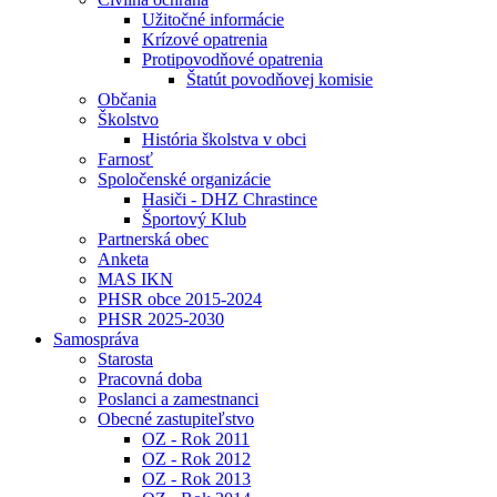
Užitočné informácie
Krízové opatrenia
Protipovodňové opatrenia
Štatút povodňovej komisie
Občania
Školstvo
História školstva v obci
Farnosť
Spoločenské organizácie
Hasiči - DHZ Chrastince
Športový Klub
Partnerská obec
Anketa
MAS IKN
PHSR obce 2015-2024
PHSR 2025-2030
Samospráva
Starosta
Pracovná doba
Poslanci a zamestnanci
Obecné zastupiteľstvo
OZ - Rok 2011
OZ - Rok 2012
OZ - Rok 2013