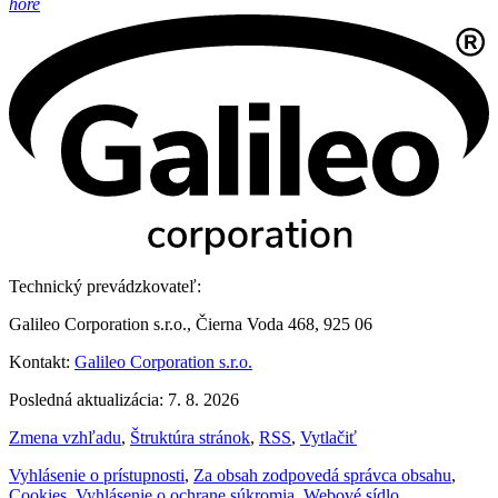
hore
Technický prevádzkovateľ:
Galileo Corporation s.r.o., Čierna Voda 468, 925 06
Kontakt:
Galileo Corporation s.r.o.
Posledná aktualizácia: 7. 8. 2026
Zmena vzhľadu
,
Štruktúra stránok
,
RSS
,
Vytlačiť
Vyhlásenie o prístupnosti
,
Za obsah zodpovedá správca obsahu
,
Cookies
,
Vyhlásenie o ochrane súkromia
,
Webové sídlo