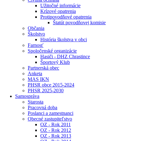
Užitočné informácie
Krízové opatrenia
Protipovodňové opatrenia
Štatút povodňovej komisie
Občania
Školstvo
História školstva v obci
Farnosť
Spoločenské organizácie
Hasiči - DHZ Chrastince
Športový Klub
Partnerská obec
Anketa
MAS IKN
PHSR obce 2015-2024
PHSR 2025-2030
Samospráva
Starosta
Pracovná doba
Poslanci a zamestnanci
Obecné zastupiteľstvo
OZ - Rok 2011
OZ - Rok 2012
OZ - Rok 2013