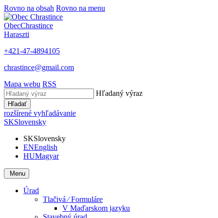
Rovno na obsah
Rovno na menu
Obec
Chrastince
Haraszti
+421-47-4894105
chrastince@gmail.com
Mapa webu
RSS
Hľadaný výraz
Hľadať
rozšírené vyhľadávanie
SK
Slovensky
SK
Slovensky
EN
English
HU
Magyar
Menu
Úrad
Tlačivá ⁄ Formuláre
V Maďarskom jazyku
Stavebný úrad