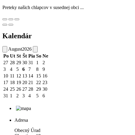
Preteky našich chlapcov v susednej obci ...
Kalendár
August
2026
Po
Ut
St
Št
Pia
So
Ne
27
28
29
30
31
1
2
3
4
5
6
7
8
9
10
11
12
13
14
15
16
17
18
19
20
21
22
23
24
25
26
27
28
29
30
31
1
2
3
4
5
6
Adresa
Obecný Úrad