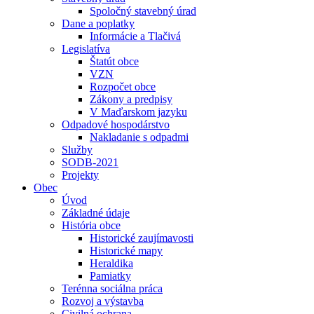
Spoločný stavebný úrad
Dane a poplatky
Informácie a Tlačivá
Legislatíva
Štatút obce
VZN
Rozpočet obce
Zákony a predpisy
V Maďarskom jazyku
Odpadové hospodárstvo
Nakladanie s odpadmi
Služby
SODB-2021
Projekty
Obec
Úvod
Základné údaje
História obce
Historické zaujímavosti
Historické mapy
Heraldika
Pamiatky
Terénna sociálna práca
Rozvoj a výstavba
Civilná ochrana