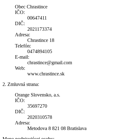
Obec Chrastince
IČO:
00647411
DIČ:
2021173374
Adresa:
Chrastince 18
Telefón:
0474894105
E-mail:
chrastince@gmail.com
Web:
www.chrastince.sk
2. Zmluvná strana:
Orange Slovensko, a.s.
IČO:
35697270
DIČ:
2020310578
Adresa:
Metodova 8 821 08 Bratislava
Meno podpisujúcej osoby: