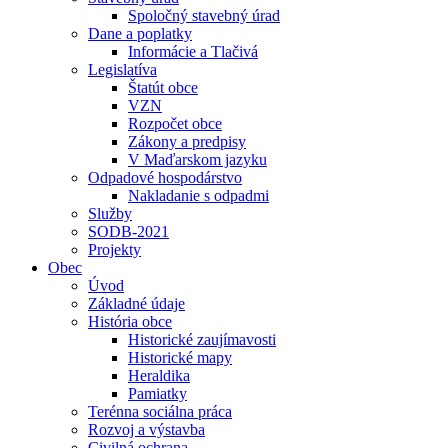
Spoločný stavebný úrad
Dane a poplatky
Informácie a Tlačivá
Legislatíva
Štatút obce
VZN
Rozpočet obce
Zákony a predpisy
V Maďarskom jazyku
Odpadové hospodárstvo
Nakladanie s odpadmi
Služby
SODB-2021
Projekty
Obec
Úvod
Základné údaje
História obce
Historické zaujímavosti
Historické mapy
Heraldika
Pamiatky
Terénna sociálna práca
Rozvoj a výstavba
Civilná ochrana