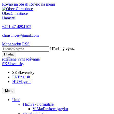
Rovno na obsah
Rovno na menu
Obec
Chrastince
Haraszti
+421-47-4894105
chrastince@gmail.com
Mapa webu
RSS
Hľadaný výraz
Hľadať
rozšírené vyhľadávanie
SK
Slovensky
SK
Slovensky
EN
English
HU
Magyar
Menu
Úrad
Tlačivá ⁄ Formuláre
V Maďarskom jazyku
Stavebný úrad