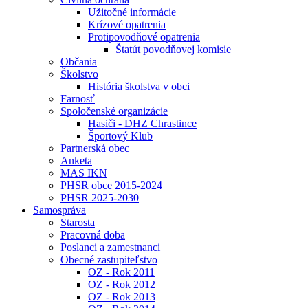
Užitočné informácie
Krízové opatrenia
Protipovodňové opatrenia
Štatút povodňovej komisie
Občania
Školstvo
História školstva v obci
Farnosť
Spoločenské organizácie
Hasiči - DHZ Chrastince
Športový Klub
Partnerská obec
Anketa
MAS IKN
PHSR obce 2015-2024
PHSR 2025-2030
Samospráva
Starosta
Pracovná doba
Poslanci a zamestnanci
Obecné zastupiteľstvo
OZ - Rok 2011
OZ - Rok 2012
OZ - Rok 2013