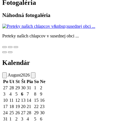
Fotogaléria
Náhodná fotogaléria
Preteky našich chlapcov v susednej obci ...
Kalendár
August
2026
Po
Ut
St
Št
Pia
So
Ne
27
28
29
30
31
1
2
3
4
5
6
7
8
9
10
11
12
13
14
15
16
17
18
19
20
21
22
23
24
25
26
27
28
29
30
31
1
2
3
4
5
6