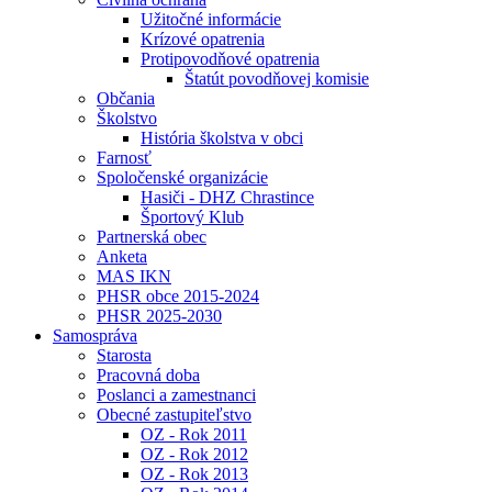
Užitočné informácie
Krízové opatrenia
Protipovodňové opatrenia
Štatút povodňovej komisie
Občania
Školstvo
História školstva v obci
Farnosť
Spoločenské organizácie
Hasiči - DHZ Chrastince
Športový Klub
Partnerská obec
Anketa
MAS IKN
PHSR obce 2015-2024
PHSR 2025-2030
Samospráva
Starosta
Pracovná doba
Poslanci a zamestnanci
Obecné zastupiteľstvo
OZ - Rok 2011
OZ - Rok 2012
OZ - Rok 2013