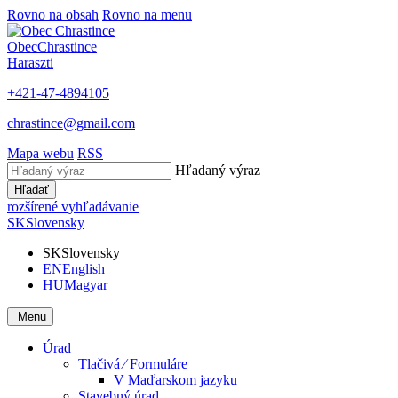
Rovno na obsah
Rovno na menu
Obec
Chrastince
Haraszti
+421-47-4894105
chrastince@gmail.com
Mapa webu
RSS
Hľadaný výraz
Hľadať
rozšírené vyhľadávanie
SK
Slovensky
SK
Slovensky
EN
English
HU
Magyar
Menu
Úrad
Tlačivá ⁄ Formuláre
V Maďarskom jazyku
Stavebný úrad