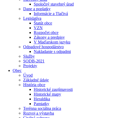
Spoločný stavebný úrad
Dane a poplatky
Informácie a Tlačivá
Legislatíva
Štatút obce
VZN
Rozpočet obce
Zákony a predpisy
V Maďarskom jazyku
Odpadové hospodárstvo
Nakladanie s odpadmi
Služby
SODB-2021
Projekty
Obec
Úvod
Základné údaje
História obce
Historické zaujímavosti
Historické mapy
Heraldika
Pamiatky
Terénna sociálna práca
Rozvoj a výstavba
Civilná ochrana