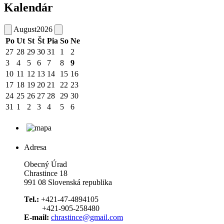
Kalendár
August
2026
Po
Ut
St
Št
Pia
So
Ne
27
28
29
30
31
1
2
3
4
5
6
7
8
9
10
11
12
13
14
15
16
17
18
19
20
21
22
23
24
25
26
27
28
29
30
31
1
2
3
4
5
6
Adresa
Obecný Úrad
Chrastince 18
991 08 Slovenská republika
Tel.:
+421-47-4894105
+421-905-258480
E-mail:
chrastince@gmail.com