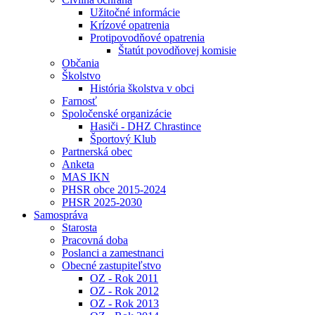
Užitočné informácie
Krízové opatrenia
Protipovodňové opatrenia
Štatút povodňovej komisie
Občania
Školstvo
História školstva v obci
Farnosť
Spoločenské organizácie
Hasiči - DHZ Chrastince
Športový Klub
Partnerská obec
Anketa
MAS IKN
PHSR obce 2015-2024
PHSR 2025-2030
Samospráva
Starosta
Pracovná doba
Poslanci a zamestnanci
Obecné zastupiteľstvo
OZ - Rok 2011
OZ - Rok 2012
OZ - Rok 2013