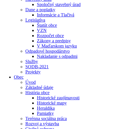
Spoločný stavebný úrad
Dane a poplatky
Informácie a Tlačivá
Legislatíva
Štatút obce
VZN
Rozpočet obce
Zákony a predpisy
V Maďarskom jazyku
Odpadové hospodárstvo
Nakladanie s odpadmi
Služby
SODB-2021
Projekty
Obec
Úvod
Základné údaje
História obce
Historické zaujímavosti
Historické mapy
Heraldika
Pamiatky
Terénna sociálna práca
Rozvoj a výstavba
Civilná ochrana