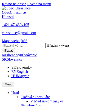
Rovno na obsah
Rovno na menu
Obec
Chrastince
Haraszti
+421-47-4894105
chrastince@gmail.com
Mapa webu
RSS
Hľadaný výraz
Hľadať
rozšírené vyhľadávanie
SK
Slovensky
SK
Slovensky
EN
English
HU
Magyar
Menu
Úrad
Tlačivá ⁄ Formuláre
V Maďarskom jazyku
Stavebný úrad