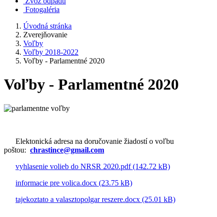
Zvoz odpadu
Fotogaléria
Úvodná stránka
Zverejňovanie
Voľby
Voľby 2018-2022
Voľby - Parlamentné 2020
Voľby - Parlamentné 2020
Elektonická adresa na doručovanie žiadostí o voľbu
poštou:
chrastince@gmail.com
vyhlasenie volieb do NRSR 2020.pdf (142.72 kB)
informacie pre volica.docx (23.75 kB)
tajekoztato a valasztopolgar reszere.docx (25.01 kB)