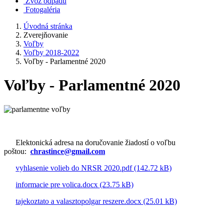
Zvoz odpadu
Fotogaléria
Úvodná stránka
Zverejňovanie
Voľby
Voľby 2018-2022
Voľby - Parlamentné 2020
Voľby - Parlamentné 2020
Elektonická adresa na doručovanie žiadostí o voľbu
poštou:
chrastince@gmail.com
vyhlasenie volieb do NRSR 2020.pdf (142.72 kB)
informacie pre volica.docx (23.75 kB)
tajekoztato a valasztopolgar reszere.docx (25.01 kB)