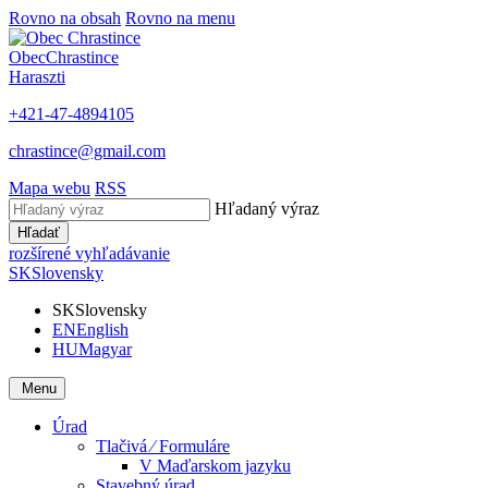
Rovno na obsah
Rovno na menu
Obec
Chrastince
Haraszti
+421-47-4894105
chrastince@gmail.com
Mapa webu
RSS
Hľadaný výraz
Hľadať
rozšírené vyhľadávanie
SK
Slovensky
SK
Slovensky
EN
English
HU
Magyar
Menu
Úrad
Tlačivá ⁄ Formuláre
V Maďarskom jazyku
Stavebný úrad