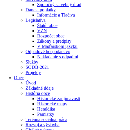
Spoločný stavebný úrad
Dane a poplatky
Informácie a Tlačivá
Legislatíva
Štatút obce
VZN
Rozpočet obce
Zákony a predpisy
V Maďarskom jazyku
Odpadové hospodárstvo
Nakladanie s odpadmi
Služby
SODB-2021
Projekty
Obec
Úvod
Základné údaje
História obce
Historické zaujímavosti
Historické mapy
Heraldika
Pamiatky
Terénna sociálna práca
Rozvoj a výstavba
Civilná ochrana