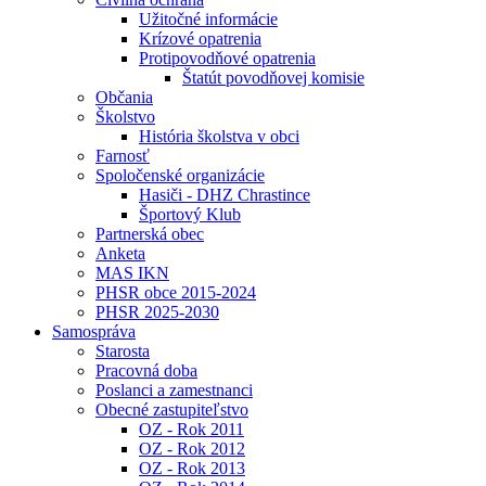
Užitočné informácie
Krízové opatrenia
Protipovodňové opatrenia
Štatút povodňovej komisie
Občania
Školstvo
História školstva v obci
Farnosť
Spoločenské organizácie
Hasiči - DHZ Chrastince
Športový Klub
Partnerská obec
Anketa
MAS IKN
PHSR obce 2015-2024
PHSR 2025-2030
Samospráva
Starosta
Pracovná doba
Poslanci a zamestnanci
Obecné zastupiteľstvo
OZ - Rok 2011
OZ - Rok 2012
OZ - Rok 2013