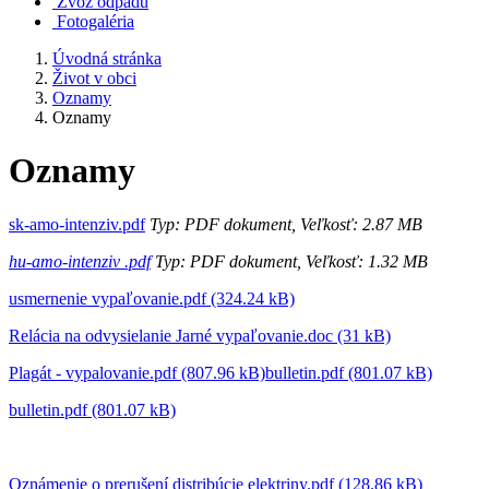
Zvoz odpadu
Fotogaléria
Úvodná stránka
Život v obci
Oznamy
Oznamy
Oznamy
sk-amo-intenziv.pdf
Typ: PDF dokument, Veľkosť: 2.87 MB
hu-amo-intenziv .pdf
Typ: PDF dokument, Veľkosť: 1.32 MB
usmernenie vypaľovanie.pdf (324.24 kB)
Relácia na odvysielanie Jarné vypaľovanie.doc (31 kB)
Plagát - vypalovanie.pdf (807.96 kB)
bulletin.pdf (801.07 kB)
bulletin.pdf (801.07 kB)
Oznámenie o prerušení distribúcie elektriny.pdf (128.86 kB)