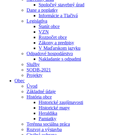
Spoločný stavebný úrad
Dane a poplatky
Informácie a Tlačivá
Legislatíva
Štatút obce
VZN
Rozpočet obce
Zákony a predpisy
V Maďarskom jazyku
Odpadové hospodárstvo
Nakladanie s odpadmi
Služby
SODB-2021
Projekty
Obec
Úvod
Základné údaje
História obce
Historické zaujímavosti
Historické mapy
Heraldika
Pamiatky
Terénna sociálna práca
Rozvoj a výstavba
Civilná ochrana