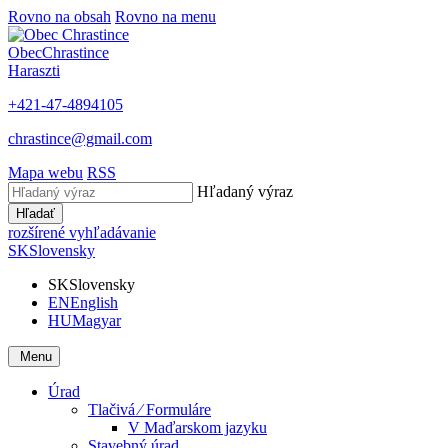
Rovno na obsah
Rovno na menu
Obec
Chrastince
Haraszti
+421-47-4894105
chrastince@gmail.com
Mapa webu
RSS
Hľadaný výraz
Hľadať
rozšírené vyhľadávanie
SK
Slovensky
SK
Slovensky
EN
English
HU
Magyar
Menu
Úrad
Tlačivá ⁄ Formuláre
V Maďarskom jazyku
Stavebný úrad