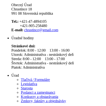
Obecný Úrad
Chrastince 18
991 08 Slovenská republika
Tel.:
+421-47-4894105
+421-905-258480
E-mail:
chrastince@gmail.com
Úradné hodiny
Stránkové dni:
Pondelok: 8:00 - 12:00 13:00 - 16:00
Utorok: Administratíva - nestránkový deň
Streda: 8:00 - 12:00 13:00 - 17:00
Štvrtok: Administratíva - nestránkový deň
Piatok: Administratíva
Úrad
Tlačivá ⁄ Formuláre
Legislatíva
Starosta
Poslanci a zamestnanci
Konkurzy a obstarávania
Zmluvy, faktúry a objednávky