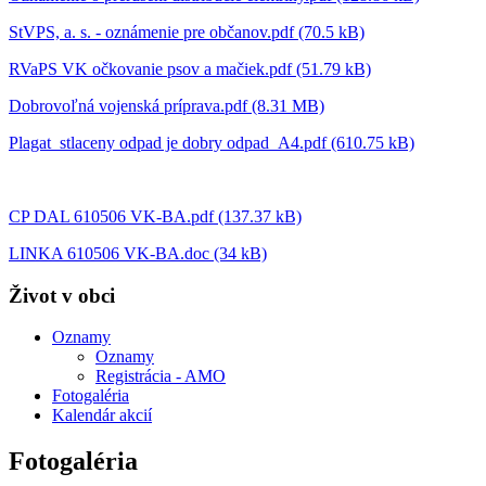
StVPS, a. s. - oznámenie pre občanov.pdf (70.5 kB)
RVaPS VK očkovanie psov a mačiek.pdf (51.79 kB)
Dobrovoľná vojenská príprava.pdf (8.31 MB)
Plagat_stlaceny odpad je dobry odpad_A4.pdf (610.75 kB)
CP DAL 610506 VK-BA.pdf (137.37 kB)
LINKA 610506 VK-BA.doc (34 kB)
Život v obci
Oznamy
Oznamy
Registrácia - AMO
Fotogaléria
Kalendár akcií
Fotogaléria