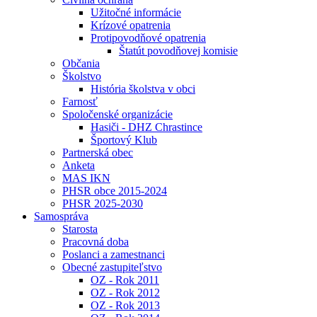
Užitočné informácie
Krízové opatrenia
Protipovodňové opatrenia
Štatút povodňovej komisie
Občania
Školstvo
História školstva v obci
Farnosť
Spoločenské organizácie
Hasiči - DHZ Chrastince
Športový Klub
Partnerská obec
Anketa
MAS IKN
PHSR obce 2015-2024
PHSR 2025-2030
Samospráva
Starosta
Pracovná doba
Poslanci a zamestnanci
Obecné zastupiteľstvo
OZ - Rok 2011
OZ - Rok 2012
OZ - Rok 2013