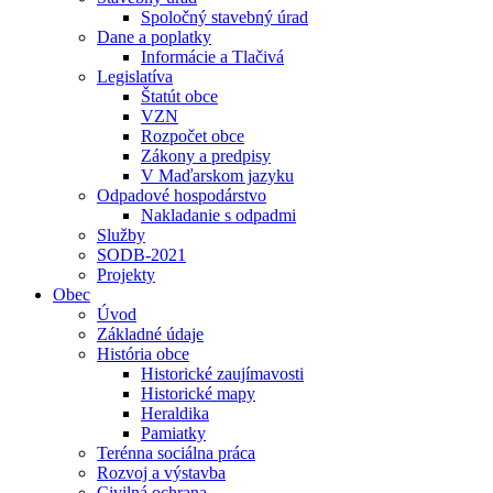
Spoločný stavebný úrad
Dane a poplatky
Informácie a Tlačivá
Legislatíva
Štatút obce
VZN
Rozpočet obce
Zákony a predpisy
V Maďarskom jazyku
Odpadové hospodárstvo
Nakladanie s odpadmi
Služby
SODB-2021
Projekty
Obec
Úvod
Základné údaje
História obce
Historické zaujímavosti
Historické mapy
Heraldika
Pamiatky
Terénna sociálna práca
Rozvoj a výstavba
Civilná ochrana