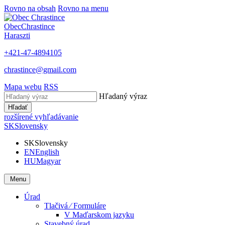
Rovno na obsah
Rovno na menu
Obec
Chrastince
Haraszti
+421-47-4894105
chrastince@gmail.com
Mapa webu
RSS
Hľadaný výraz
Hľadať
rozšírené vyhľadávanie
SK
Slovensky
SK
Slovensky
EN
English
HU
Magyar
Menu
Úrad
Tlačivá ⁄ Formuláre
V Maďarskom jazyku
Stavebný úrad