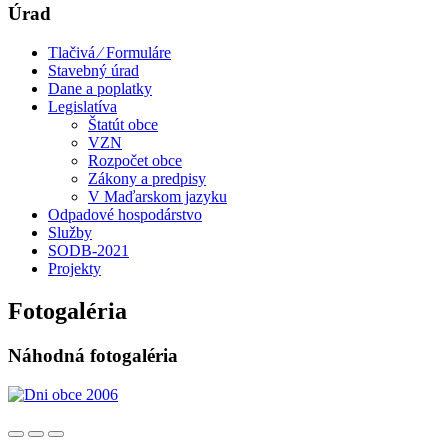
Úrad
Tlačivá ⁄ Formuláre
Stavebný úrad
Dane a poplatky
Legislatíva
Štatút obce
VZN
Rozpočet obce
Zákony a predpisy
V Maďarskom jazyku
Odpadové hospodárstvo
Služby
SODB-2021
Projekty
Fotogaléria
Náhodná fotogaléria