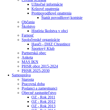
Užitočné informácie
Krízové opatrenia
Protipovodňové opatrenia
Štatút povodňovej komisie
Občania
Školstvo
História školstva v obci
Farnosť
Spoločenské organizácie
Hasiči - DHZ Chrastince
Športový Klub
Partnerská obec
Anketa
MAS IKN
PHSR obce 2015-2024
PHSR 2025-2030
Samospráva
Starosta
Pracovná doba
Poslanci a zamestnanci
Obecné zastupiteľstvo
OZ - Rok 2011
OZ - Rok 2012
OZ - Rok 2013