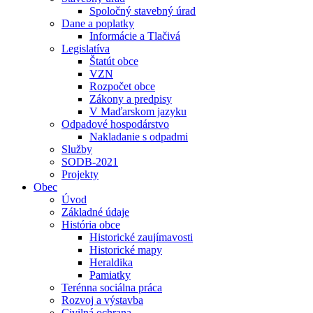
Spoločný stavebný úrad
Dane a poplatky
Informácie a Tlačivá
Legislatíva
Štatút obce
VZN
Rozpočet obce
Zákony a predpisy
V Maďarskom jazyku
Odpadové hospodárstvo
Nakladanie s odpadmi
Služby
SODB-2021
Projekty
Obec
Úvod
Základné údaje
História obce
Historické zaujímavosti
Historické mapy
Heraldika
Pamiatky
Terénna sociálna práca
Rozvoj a výstavba
Civilná ochrana