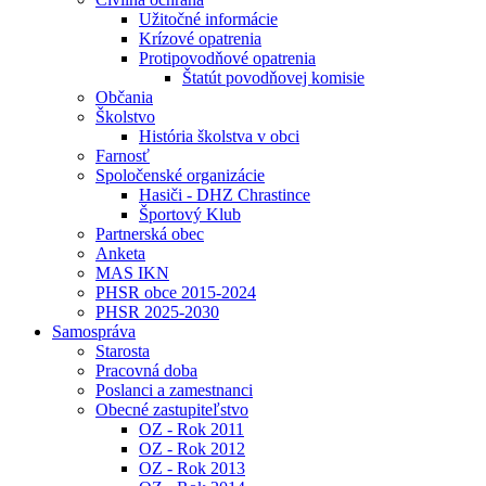
Užitočné informácie
Krízové opatrenia
Protipovodňové opatrenia
Štatút povodňovej komisie
Občania
Školstvo
História školstva v obci
Farnosť
Spoločenské organizácie
Hasiči - DHZ Chrastince
Športový Klub
Partnerská obec
Anketa
MAS IKN
PHSR obce 2015-2024
PHSR 2025-2030
Samospráva
Starosta
Pracovná doba
Poslanci a zamestnanci
Obecné zastupiteľstvo
OZ - Rok 2011
OZ - Rok 2012
OZ - Rok 2013