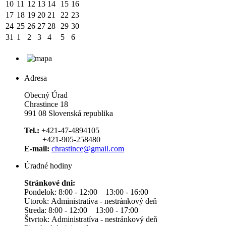
10
11
12
13
14
15
16
17
18
19
20
21
22
23
24
25
26
27
28
29
30
31
1
2
3
4
5
6
Adresa
Obecný Úrad
Chrastince 18
991 08 Slovenská republika
Tel.:
+421-47-4894105
+421-905-258480
E-mail:
chrastince@gmail.com
Úradné hodiny
Stránkové dni:
Pondelok: 8:00 - 12:00 13:00 - 16:00
Utorok: Administratíva - nestránkový deň
Streda: 8:00 - 12:00 13:00 - 17:00
Štvrtok: Administratíva - nestránkový deň