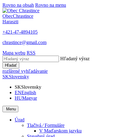
Rovno na obsah
Rovno na menu
Obec
Chrastince
Haraszti
+421-47-4894105
chrastince@gmail.com
Mapa webu
RSS
Hľadaný výraz
Hľadať
rozšírené vyhľadávanie
SK
Slovensky
SK
Slovensky
EN
English
HU
Magyar
Menu
Úrad
Tlačivá ⁄ Formuláre
V Maďarskom jazyku
Stavebný úrad