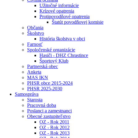
Užitočné informácie
Krízové opatrenia
Protipovodňové opatrenia
Štatút povodňovej komisie
Občania
Školstvo
História školstva v obci
Farnosť
Spoločenské organizácie
Hasiči - DHZ Chrastince
Športový Klub
Partnerská obec
Anketa
MAS IKN
PHSR obce 2015-2024
PHSR 2025-2030
Samospráva
Starosta
Pracovná doba
Poslanci a zamestnanci
Obecné zastupiteľstvo
OZ - Rok 2011
OZ - Rok 2012
OZ - Rok 2013