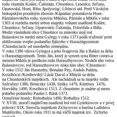
rodu vlastnila Koláre, Čalomiju, Chrastince, Lesenice, Seľany,
Opatovskú, Hont, Ribu /Ipolyszög/, Lőrinczi atd. Pred Vácským
biskupským poradným zborom /Káptalan/ potomkovia Hunt-
Pázmánovského rodu, synovia Miklósa, Pázmán a Miklós v roku
1303 si rozdelia medzi sebou majetky vrátane usadlostí Koláre,
Chrastince, Seľany, Opatovskú, Čalomiju, Felzerfalu a Biňu.
Medzi vlastníkmi obce Chrastince za zmienku stojí rod
Balassiovcov medzi nimi György v roku 1373 podá sťažnosť proti
ubližovaniu svojho podaného žijúceho v Harasztigyormote
/Chrastinciach/ od susedného zemepána.
V roku 1386 vdova Györgya a jeho švagrovia Ján a Balázs sa delia
o Harasztigyormoth. Tento Ján, ktorý je synom syna Bitter comes-a
menom Miklós je predkom rodu Haraszthyovcov. Neskôr táto vetva
Balassiovcov, rod Haraszthyovcov získa túto obec /Chrastince/.
V roku 1512 Ján Haraszthy, Bertalan Piry, András Palásty,
Keszihóczi /Kosihovský/ Lázár Dacsó a Mátyás sa delia
na Chrastinských majetkoch. Ale nachádzali sa tu majetky rodin
Szécsényi 1386, Beniczky 1438, Siráky 1476, Kürtössy 1476,
Horváthy 1490, Keszihóczi 1513. Z chrastiniec je známe aj meno
jedného podaného Paulus f. Bánk 1373.
Označenie hraníc: Rohothalya 1490, Rothallya 1512.
V XVIII. storočí majiteľom usadlosti bol rod Gyürkiovcov a v prvej
polovici XIX. Storočia majetkom Zichyovcov a baróna Ladislava
Majtényiho. Okolo roku 1911 tu má väčší majetok tzv. Zichyho
seniorát.