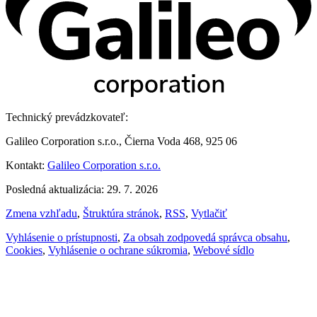
Technický prevádzkovateľ:
Galileo Corporation s.r.o., Čierna Voda 468, 925 06
Kontakt:
Galileo Corporation s.r.o.
Posledná aktualizácia: 29. 7. 2026
Zmena vzhľadu
,
Štruktúra stránok
,
RSS
,
Vytlačiť
Vyhlásenie o prístupnosti
,
Za obsah zodpovedá správca obsahu
,
Cookies
,
Vyhlásenie o ochrane súkromia
,
Webové sídlo