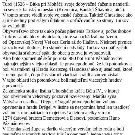
Turci (1526 – Bitka pri Moháči) svoje dobyvačné ťaženie namierili
na sever k banským mestám (Kremnica, Banská Štiavnica, atď.).
V tomto smere viedli svoje vojenské ťaženia. Taktiež Chrastince ako
aj iné dediny pod stálym útlakom a obťažovaním zo strany Turkov
sa vyľudnili.
Obyvateľstvo obce tak ako počas plienenia Tatárov aj počas útokov
Turkov sa utiahlo v pivniciach, ktoré sa nachádzali na území
od Opatovskej Novej Vsi cez Cerín až do Iliašova. Niektoré pivnice
sa zachovali dodnes. Po skončení nadvlády Turkov sa opäť začali
obyvatelia sťahovať späť do obce a znova ju vybudovali.
Ako bolo spomenuté skôr po roku 980 bol Hunt-Pázmánovcov
najmajetnejším v tejto oblasti. Je pravdepodobné, že ich potomkovia
boli vlastníkmi aj Hradu Koarszeg /Haradissa/ ako aj usadlostí, ktoré
k nemu patrili, čo počas stáročí viackrát stratili a znovu získali.
V tejto oblasti ich potomkovia boli majiteľmi viacerých hradov
a pevností.
Za zmienku stojí aj listina Uhorského kráľa Bélu IV., v ktorej
pod obvinením velezrady pozbavil Szelecsényi Maróta syna
Mátyása o usadlosť Drégel /Dragul/ pravdepodobne vrátane
opevnenia a hradu Drégel /v listine sa nespomína hrad len usadlosť
vrátane k nim patriacich majetkov/ a tieto majetky v roku
1274 daroval bratom Demeterovi a Dersovi, potomkom Hunt-
Pázmánovcov.
V Hontianskej župe sa darilo viacerým vetvám tohto rodu a boli
majiteľmi viacerých hradov, kúrií a opevnení. Jedna vetva tohto