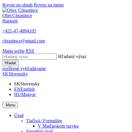
Rovno na obsah
Rovno na menu
Obec
Chrastince
Haraszti
+421-47-4894105
chrastince@gmail.com
Mapa webu
RSS
Hľadaný výraz
Hľadať
rozšírené vyhľadávanie
SK
Slovensky
SK
Slovensky
EN
English
HU
Magyar
Menu
Úrad
Tlačivá ⁄ Formuláre
V Maďarskom jazyku
Stavebný úrad