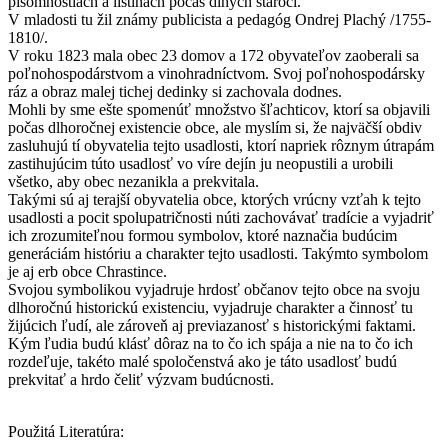
písomnostiach a listinách počas dlhých stáročí.
V mladosti tu žil známy publicista a pedagóg Ondrej Plachý /1755-
1810/.
V roku 1823 mala obec 23 domov a 172 obyvateľov zaoberali sa
poľnohospodárstvom a vinohradníctvom. Svoj poľnohospodársky
ráz a obraz malej tichej dedinky si zachovala dodnes.
Mohli by sme ešte spomenúť množstvo šľachticov, ktorí sa objavili
počas dlhoročnej existencie obce, ale myslím si, že najväčší obdiv
zasluhujú tí obyvatelia tejto usadlosti, ktorí napriek rôznym útrapám
zastihujúcim túto usadlosť vo víre dejín ju neopustili a urobili
všetko, aby obec nezanikla a prekvitala.
Takými sú aj terajší obyvatelia obce, ktorých vrúcny vzťah k tejto
usadlosti a pocit spolupatričnosti núti zachovávať tradície a vyjadriť
ich zrozumiteľnou formou symbolov, ktoré naznačia budúcim
generáciám históriu a charakter tejto usadlosti. Takýmto symbolom
je aj erb obce Chrastince.
Svojou symbolikou vyjadruje hrdosť občanov tejto obce na svoju
dlhoročnú historickú existenciu, vyjadruje charakter a činnosť tu
žijúcich ľudí, ale zároveň aj previazanosť s historickými faktami.
Kým ľudia budú klásť dôraz na to čo ich spája a nie na to čo ich
rozdeľuje, takéto malé spoločenstvá ako je táto usadlosť budú
prekvitať a hrdo čeliť výzvam budúcnosti.
Použitá Literatúra: