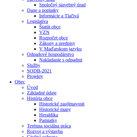
Spoločný stavebný úrad
Dane a poplatky
Informácie a Tlačivá
Legislatíva
Štatút obce
VZN
Rozpočet obce
Zákony a predpisy
V Maďarskom jazyku
Odpadové hospodárstvo
Nakladanie s odpadmi
Služby
SODB-2021
Projekty
Obec
Úvod
Základné údaje
História obce
Historické zaujímavosti
Historické mapy
Heraldika
Pamiatky
Terénna sociálna práca
Rozvoj a výstavba
Civilná ochrana