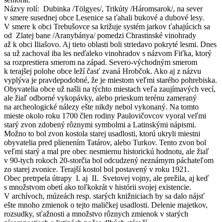
Názvy rolí: Dubinka /Tölgyes/, Trikúty /Háromsarok/, na sever
v smere susednej obce Lesenice sa ťahali bukové a dubové lesy.
V smere k obci Trebušovce sa križuje systém jarkov ťahajúcich sa
od Zlatej bane /Aranybánya/ pomedzi Chrastinské vinohrady
až k obci Iliašovo. Aj tieto oblasti boli striedavo pokryté lesmi. Dnes
sa už zachoval iba les neďaleko vinohradov s názvom Fiťka, ktorý
sa rozprestiera smerom na západ. Severo-východným smerom
k terajšej polohe obce leží časť zvaná Hrobčok. Ako aj z názvu
vyplýva je pravdepodobné, že je miestom veľmi starého pohrebiska.
Obyvatelia obce už našli na týchto miestach veľa zaujímavých vecí,
ale žiaľ odborné vykopávky, alebo prieskum terénu zameraný
na archeologické nálezy ešte nikdy nebol vykonaný. Na tomto
mieste okolo roku 1700 člen rodiny Paulovičovcov vyoral veľmi
starý zvon zdobený rôznymi symbolmi a Latinskými nápismi.
Možno to bol zvon kostola starej usadlosti, ktorú ukryli miestni
obyvatelia pred plienením Tatárov, alebo Turkov. Tento zvon bol
veľmi starý a mal pre obec nesmiernu historickú hodnotu, ale žiaľ
v 90-tych rokoch 20-storčia bol odcudzený neznámym páchateľom
zo starej zvonice. Terajší kostol bol postavený v roku 1921.
Obec pretrpela útrapy I. aj II. Svetovej vojny, ale prežila, aj keď
s množstvom obetí ako toľkokrát v histórii svojej existencie.
V archívoch, múzeách resp. starých knižniciach by sa dalo nájsť
ešte mnoho zmienok o tejto maličkej usadlosti. Delenie majetkov,
rozsudky, sťažnosti a množstvo rôznych zmienok v starých