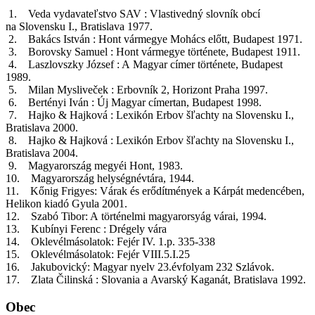
1. Veda vydavateľstvo SAV : Vlastivedný slovník obcí
na Slovensku I., Bratislava 1977.
2. Bakács István : Hont vármegye Mohács előtt, Budapest 1971.
3. Borovsky Samuel : Hont vármegye története, Budapest 1911.
4. Laszlovszky József : A Magyar címer története, Budapest
1989.
5. Milan Mysliveček : Erbovník 2, Horizont Praha 1997.
6. Bertényi Iván : Új Magyar címertan, Budapest 1998.
7. Hajko & Hajková : Lexikón Erbov šľachty na Slovensku I.,
Bratislava 2000.
8. Hajko & Hajková : Lexikón Erbov šľachty na Slovensku I.,
Bratislava 2004.
9. Magyarország megyéi Hont, 1983.
10. Magyarország helységnévtára, 1944.
11. Kőnig Frigyes: Várak és erődítmények a Kárpát medencében,
Helikon kiadó Gyula 2001.
12. Szabó Tibor: A történelmi magyarorsyág várai, 1994.
13. Kubínyi Ferenc : Drégely vára
14. Oklevélmásolatok: Fejér IV. 1.p. 335-338
15. Oklevélmásolatok: Fejér VIII.5.I.25
16. Jakubovický: Magyar nyelv 23.évfolyam 232 Szlávok.
17. Zlata Čilinská : Slovania a Avarský Kaganát, Bratislava 1992.
Obec