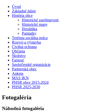
Úvod
Základné údaje
História obce
Historické zaujímavosti
Historické mapy
Heraldika
Pamiatky
Terénna sociálna práca
Rozvoj a výstavba
Civilná ochrana
Občania
Školstvo
Farnosť
Spoločenské organizácie
Partnerská obec
Anketa
MAS IKN
PHSR obce 2015-2024
PHSR 2025-2030
Fotogaléria
Náhodná fotogaléria