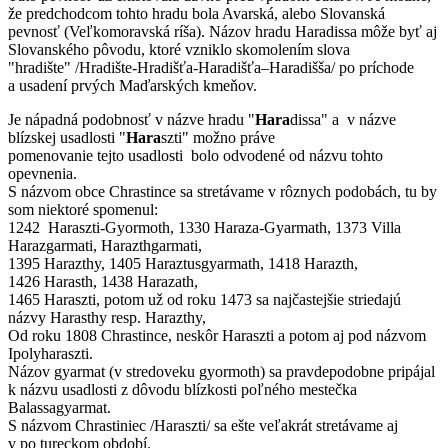
že predchodcom tohto hradu bola Avarská, alebo Slovanská
pevnosť (Veľkomoravská ríša). Názov hradu Haradissa môže byť aj
Slovanského pôvodu, ktoré vzniklo skomolením slova
"hradište" /Hradište-Hradišťa-Haradišťa–Haradišša/ po príchode
a usadení prvých Maďarských kmeňov.
Je nápadná podobnosť v názve hradu "
Hara
dissa" a v názve
blízskej usadlosti "
Hara
szti" možno práve
pomenovanie tejto usadlosti bolo odvodené od názvu tohto
opevnenia.
S názvom obce Chrastince sa stretávame v rôznych podobách, tu by
som niektoré spomenul:
1242 Haraszti-Gyormoth, 1330 Haraza-Gyarmath, 1373 Villa
Harazgarmati, Harazthgarmati,
1395 Harazthy, 1405 Haraztusgyarmath, 1418 Harazth,
1426 Harasth, 1438 Harazath,
1465 Haraszti, potom už od roku 1473 sa najčastejšie striedajú
názvy Harasthy resp. Harazthy,
Od roku 1808 Chrastince, neskôr Haraszti a potom aj pod názvom
Ipolyharaszti.
Názov gyarmat (v stredoveku gyormoth) sa pravdepodobne pripájal
k názvu usadlosti z dôvodu blízkosti poľného mestečka
Balassagyarmat.
S názvom Chrastiniec /Haraszti/ sa ešte veľakrát stretávame aj
v po tureckom období.