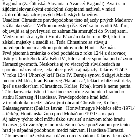
Kaganátu (Z. Čilinská: Slovania a Avarský Kaganát). Avari s tu
žijúcimi slovanskými etnickými skupinami nažívali v mieri
až do dôb nájazdov prvých Maďarských kmeňov.
Usadlosť Chrastince pravdepodobne tieto nájazdy prvých Maďarov
zažila ako súčasť Veľkomoravskej ríše. Keď sa tu usadili Maďari,
objavujú sa aj prví rytieri zo zahraničia smerujúci do Svätej zemi.
Medzi nimi sú aj rytieri Hunt a Pázmán okolo roku 980, ktorí tu
získali majetky a usadili sa. Teda Chrastince sa stávajú
pravdepodobne majetkom potomkov rodu Hunt – Pázmán.
Prvá písomná zmienka o obci pochádza z roku 1244 z darovacej
listiny Uhorského kráľa Bélu IV., kde sa obec spomína pod názvom
Harasztigyormoth. Neskoršie aj vo viacerých súvislostiach sa
spomína názov obce, teda obec prežila aj nájazdy Tatárov /1242/.
V roku 1244 Uhorský kráľ Belo IV. Daruje synovi Szügyi Abicka
menom Miklós, hrad Koarszeg /Haradissa/, ležiaci v blízkosti rieky
Ipeľ s usadlosťami (Chrastince, Koláre, Riba), ktoré k nemu patria.
Táto darovacia listina Chrastince označuje za hranicu hradného
statku Koarszeg /Haradissa/. Pravdepodobne hrad ležal
v trojuholníku medzi súčasnými obcami Chrastince, Koláre,
Balassagyarmat (Bakács István: Hontvármegye Mohács előtt /1971/
– térkép, Hontianska župa pred Moháčom /1971/ – mapa).
Aj názvy týchto obcí môžu úzko súvisieť s názvom tohto hradu
Koarszeg-Kóvárszög v inom staršom názve používanom pre tento
hrad je nápadná podobnosť medzi názvami Haradissa-Haraszti.
Táto pevnosť už existovala dávno pred vpádom Tatárov. Je možné,