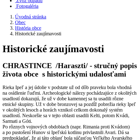
Zvoz odpadu
Fotogaléria
Úvodná stránka
Obec
História obce
Historické zaujímavosti
Historické zaujímavosti
CHRASTINCE /Haraszti/ - stručný popis
života obce s historickými udalosťami
Rieka Ipeľ a jej údolie v podstate už od dôb praveku bola vhodná
na osídlenie ľuďmi. Archeologické nálezy pochádzajúce z okolitých
usadlostí dokazujú, že už v dobe kamennej sa tu usadili rôzne
etnické skupiny. Už v dobe bronzovej sa pozdĺž pobrežia rieky Ipeľ
v okolitých lesoch a horách vznikol celkom dokonalý systém
usadlostí. Neskoršie sa v tejto oblasti usadili Kelti, potom Kvádi,
Sarmati a Góti.
Po rôznych vojnových obdobiach (napr. Rimania proti Kvádom)
a po pustošení Hunov si Ipeľskú kotlinu privlastnili Avari. Dá sa
predpokladať, že aj táto oblasť bola súčasťou Veľkého Avarského