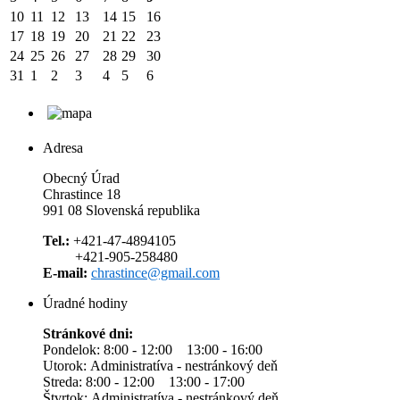
10
11
12
13
14
15
16
17
18
19
20
21
22
23
24
25
26
27
28
29
30
31
1
2
3
4
5
6
Adresa
Obecný Úrad
Chrastince 18
991 08 Slovenská republika
Tel.:
+421-47-4894105
+421-905-258480
E-mail:
chrastince@gmail.com
Úradné hodiny
Stránkové dni:
Pondelok: 8:00 - 12:00 13:00 - 16:00
Utorok: Administratíva - nestránkový deň
Streda: 8:00 - 12:00 13:00 - 17:00
Štvrtok: Administratíva - nestránkový deň