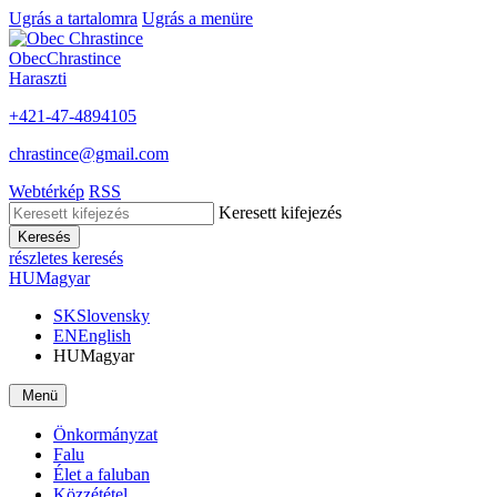
Ugrás a tartalomra
Ugrás a menüre
Obec
Chrastince
Haraszti
+421-47-4894105
chrastince@gmail.com
Webtérkép
RSS
Keresett kifejezés
Keresés
részletes keresés
HU
Magyar
SK
Slovensky
EN
English
HU
Magyar
Menü
Önkormányzat
Falu
Élet a faluban
Közzététel