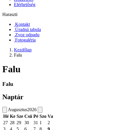
Elérhetőség
Haraszti
Kontakt
Úradná tabula
Zvoz odpadu
Fotogaléria
Kezdőlap
Falu
Falu
Falu
Naptár
Augusztus
2026
Hé
Ke
Sze
Csü
Pé
Szo
Va
27
28
29
30
31
1
2
3
4
5
6
7
8
9